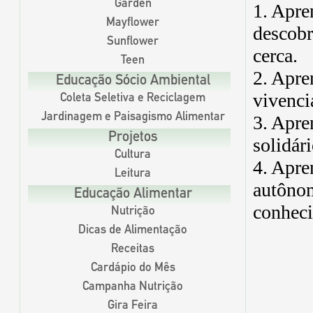
Garden
1. Apre
Mayflower
descobr
Sunflower
cerca.
Teen
2. Apre
Educação Sócio Ambiental
vivencia
Coleta Seletiva e Reciclagem
3. Apre
Jardinagem e Paisagismo Alimentar
Projetos
solidár
Cultura
4. Apre
Leitura
autônom
Educação Alimentar
conhec
Nutrição
Dicas de Alimentação
Receitas
Cardápio do Mês
Campanha Nutrição
Gira Feira