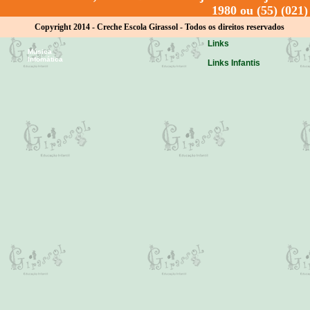
Parcerias
Natação
1980 ou (55) (021
Personal Baby Natação
Convênios
Copyright 2014 - Creche Escola Girassol - Todos os direitos reservados
Outras Atividades
Links
Música
Infomática
Links Infantis