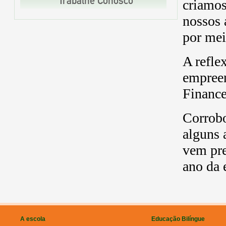
criamos
Trabalhe Conosco
nossos 
por mei
A refle
empree
Finance
Corrobo
alguns 
vem pre
ano da 
A escola
Educação Bilíngue