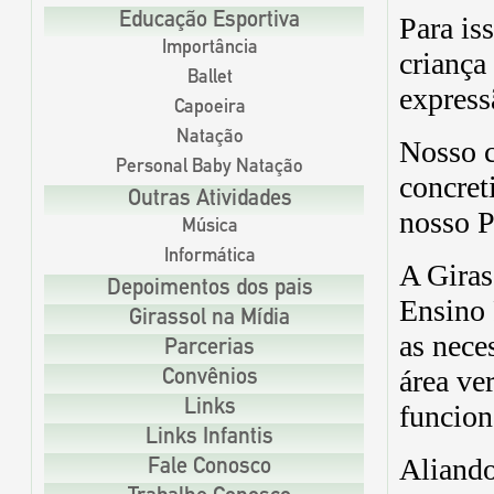
Para is
Educação Esportiva
Importância
criança
Ballet
express
Capoeira
Natação
Nosso 
Personal Baby Natação
concret
Outras Atividades
nosso P
Música
Informática
A Giras
Depoimentos dos pais
Ensino 
Girassol na Mídia
as nece
Parcerias
área ve
Convênios
Links
funcion
Links Infantis
Aliando
Fale Conosco